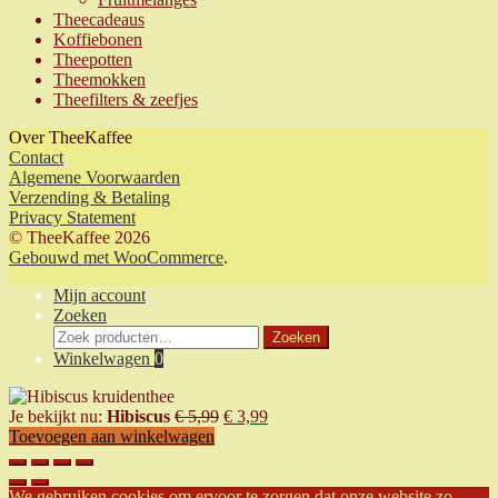
Theecadeaus
Koffiebonen
Theepotten
Theemokken
Theefilters & zeefjes
Over TheeKaffee
Contact
Algemene Voorwaarden
Verzending & Betaling
Privacy Statement
© TheeKaffee 2026
Gebouwd met WooCommerce
.
Mijn account
Zoeken
Zoeken
Zoeken
naar:
Winkelwagen
0
Oorspronkelijke
Huidige
Je bekijkt nu:
Hibiscus
€
5,99
€
3,99
prijs
prijs
Toevoegen aan winkelwagen
was:
is:
€ 5,99.
€ 3,99.
We gebruiken cookies om ervoor te zorgen dat onze website zo