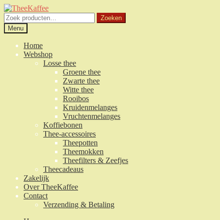
Ga
Ga
door
naar
Zoeken
Zoeken
naar
de
naar:
Menu
navigatie
inhoud
Home
Webshop
Losse thee
Groene thee
Zwarte thee
Witte thee
Rooibos
Kruidenmelanges
Vruchtenmelanges
Koffiebonen
Thee-accessoires
Theepotten
Theemokken
Theefilters & Zeefjes
Theecadeaus
Zakelijk
Over TheeKaffee
Contact
Verzending & Betaling