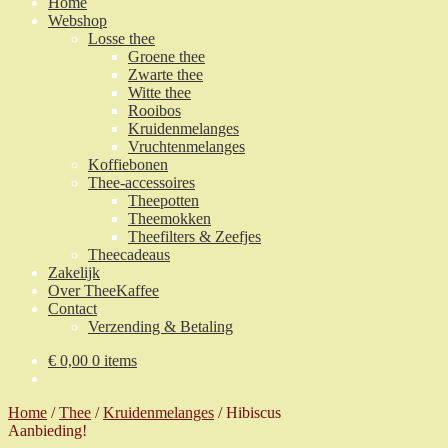
Home
Webshop
Losse thee
Groene thee
Zwarte thee
Witte thee
Rooibos
Kruidenmelanges
Vruchtenmelanges
Koffiebonen
Thee-accessoires
Theepotten
Theemokken
Theefilters & Zeefjes
Theecadeaus
Zakelijk
Over TheeKaffee
Contact
Verzending & Betaling
€
0,00
0 items
Home
/
Thee
/
Kruidenmelanges
/
Hibiscus
Aanbieding!