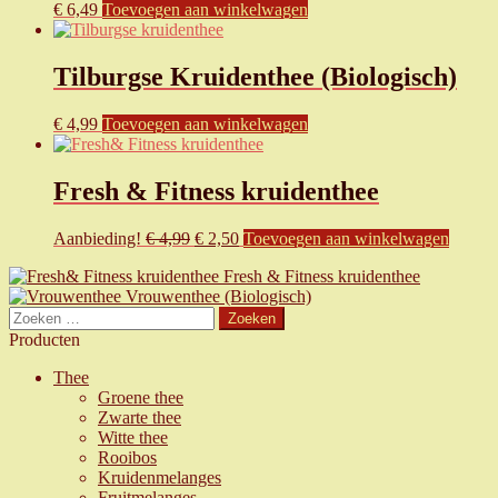
€
6,49
Toevoegen aan winkelwagen
Tilburgse Kruidenthee (Biologisch)
€
4,99
Toevoegen aan winkelwagen
Fresh & Fitness kruidenthee
Oorspronkelijke
Huidige
Aanbieding!
€
4,99
€
2,50
Toevoegen aan winkelwagen
prijs
prijs
Fresh & Fitness kruidenthee
was:
is:
Vrouwenthee (Biologisch)
€ 4,99.
€ 2,50.
Zoeken
naar:
Producten
Thee
Groene thee
Zwarte thee
Witte thee
Rooibos
Kruidenmelanges
Fruitmelanges